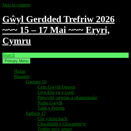
Skip to content
Gŵyl Gerdded Trefriw 2026
~~~ 15 – 17 Mai ~~~ Eryri,
Cymru
Search
Primary Menu
Hafan
Rhaglen
Gwener 16
Cefn Gwyllt Ogwen
Llyn Elsi yn y coed
Pinwydd, pewiau a phanoramâu
Nofio Gwyllt
Taith y Pererin
Sadwrn 17
Côr y bore bach
Chwildaith y Chwarelwyr
Teithio trwy amser