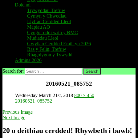
Dolenni
Trywyddau Trefriw
Cymyn y Chwedlau
Llyfrau Cerdded Lleol
Mapiau AO
Cyngor oddi wrth y BMC
Mudiadau Lleol
Gwyliau Cerdded Eraill yn 2026
Ras y Felin, Trefriw
Rhagolygon y Tywydd
Admins-2026
Search for:
20160521_085752
Wednesday March 21st, 2018
800 × 450
20160521_085752
Previous Image
Next Image
20 o deithiau cerdded! Rhywbeth i bawb!