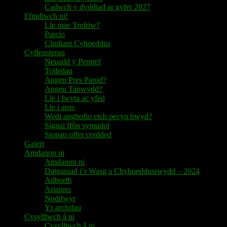
Cadwch y dyddiad ar gyfer 2027
Ffindiwch ni!
Lle mae Trefriw?
Parcio
Cludiant Cyhoeddus
Cyfleusterau
Neuadd y Pentref
Toiledau
Angen Pres Parod?
Angen Tanwydd?
Lle i fwyta ac yfed
Lle i aros
Wedi anghofio eich pecyn bwyd?
Signal ffôn symudol
Siopau offer cerdded
Galeri
Amdanon ni
Amdanon ni
Datganiad i’r Wasg a Chyhoeddusrwydd – 2024
Adborth
Ariannu
Noddwyr
Yr archifau
Cysylltwch â ni
Cysylltwch â ni