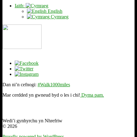
Iaith:
English
Cymraeg
Dan ni’n cefnogi:
#Walk1000miles
Mae cerdded yn gwneud byd o les i chi!
Dyma pam.
Wedi’i gynhyrchu yn Nhrefriw
© 2026
Proudly powered by WordPress