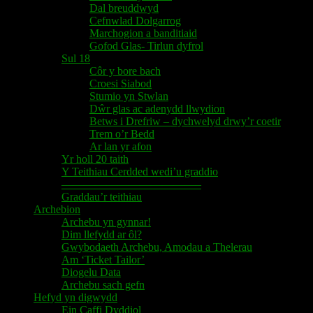
Dal breuddwyd
Cefnwlad Dolgarrog
Marchogion a banditiaid
Gofod Glas- Tirlun dyfrol
Sul 18
Côr y bore bach
Croesi Siabod
Stumio yn Stwlan
Dŵr glas ac adenydd llwydion
Betws i Drefriw – dychwelyd drwy’r coetir
Trem o’r Bedd
Ar lan yr afon
Yr holl 20 taith
Y Teithiau Cerdded wedi’u graddio
————————————–
Graddau’r teithiau
Archebion
Archebu yn gynnar!
Dim llefydd ar ôl?
Gwybodaeth Archebu, Amodau a Thelerau
Am ‘Ticket Tailor’
Diogelu Data
Archebu sach gefn
Hefyd yn digwydd
Ein Caffi Dyddiol